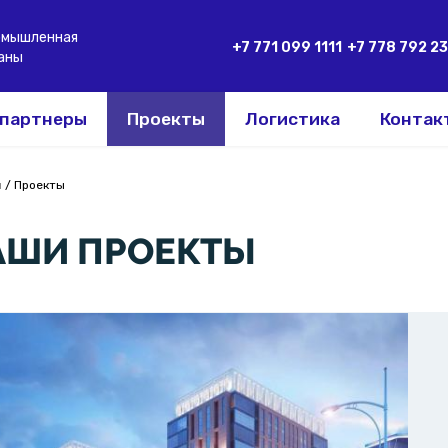
омышленная
+7 771 099 1111
+7 778 792 2
аны
 партнеры
Проекты
Логистика
Контак
я
/
Проекты
есь
АШИ ПРОЕКТЫ