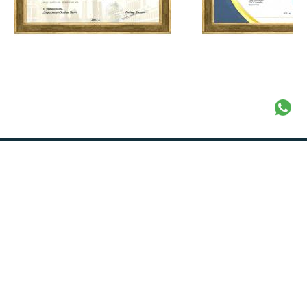
КОНТАКТЫ
Адрес: Казахстан, 010000, г. Астана, район Байконыр, ул.
Тайбурыл 23/1 , офис 12
Телефон:
+7 771 099-11-11
+7 778 792-23-84